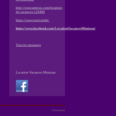
http://www.amivac.com/location-
de-vacances-129496
https://www.toutvendre.
https://www.facebook.com/LocationVacancesMimizan/
Tous les messages
Location Vacances Mimizan
Connexion