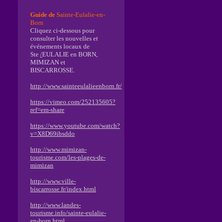
Guide de
Sainte-Eulalie-en-
Born
Cliquez ci-dessous pour
consulter les nouvelles et
événements locaux de
Ste
/
EULALIE en BORN,
MIMIZAN et
BISCARROSSE.
http://www.sainteeulalieenborn.fr/
https://vimeo.com/252135605?
ref=em-share
https://www.youtube.com/watch?
v=X8D69ibsddo
http://www.mimizan-
tourisme.com/les-plages-de-
mimizan
http://www.ville-
biscarrosse.fr/index.html
http://www.landes-
tourisme.info/sainte-eulalie-
en-born.html