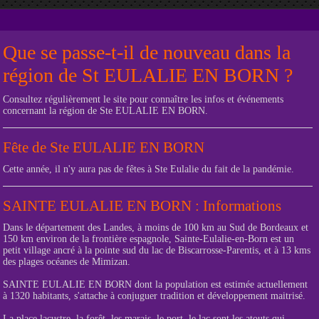
Que se passe-t-il de nouveau dans la
région de St EULALIE EN BORN ?
Consultez régulièrement le site pour connaître les infos et événements
concernant la région de Ste EULALIE EN BORN.
Fête de Ste EULALIE EN BORN
Cette année, il n'y aura pas de fêtes à Ste Eulalie du fait de la pandémie.
SAINTE EULALIE EN BORN : Informations
Dans le département des Landes, à moins de 100 km au Sud de Bordeaux et
150 km environ de la frontière espagnole, Sainte-Eulalie-en-Born est un
petit village ancré à la pointe sud du lac de Biscarrosse-Parentis, et à 13 kms
des plages océanes de Mimizan.
SAINTE EULALIE EN BORN dont la population est estimée actuellement
à 1320 habitants, s'attache à conjuguer tradition et développement maitrisé.
La place lacustre, la forêt, les marais, le port, le lac sont les atouts qui